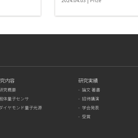
2024.04.03
Prize
究内容
研究実績
研究概要
論文 著書
固体量子センサ
招待講演
ダイヤモンド量子光源
学会発表
受賞