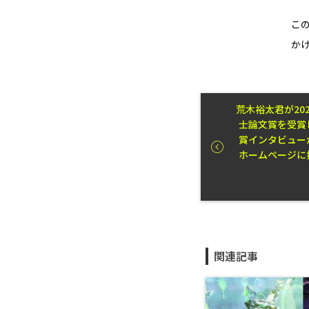
こ
か
荒木裕太君が20
士論文賞を受賞
賞インタビュー
ホームページに
関連記事